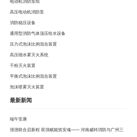
电动机消防泵组
高压电动机消防泵
消防稳压设备
通用型消防气体顶压给水设备
压力式泡沫比例混合装置
高压细水雾灭火系统
干粉灭火装置
平衡式泡沫比例混合装置
泡沫喷雾灭火装置
最新新闻
端午安康
强强联合启新程 双强赋能筑安魂—— 河南威特消防与广州三