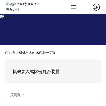
首页
机械泵入式比例混合装置
机械泵入式比例混合装置
关键词：