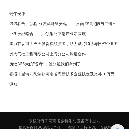
端午安康
强强联合启新程 双强赋能筑安魂—— 河南威特消防与广州三
业科技战略合并，共领消防应急产业新高度
实力获认可！灭火设备实战演练，助力威特消防与日资企业五
洲大气社工程有限公司上海分公司深度合作
历经365天的"备考"，这张证我们拿到了！
喜报丨威特消防荣获河南省高新技术企业认定及奖补10万元
通知
版权所有©河南省威特消防设备有限公司
豫ICP备11006802号-1
本站已支持IPV6
SEO标签