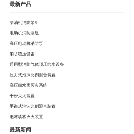
最新产品
柴油机消防泵组
电动机消防泵组
高压电动机消防泵
消防稳压设备
通用型消防气体顶压给水设备
压力式泡沫比例混合装置
高压细水雾灭火系统
干粉灭火装置
平衡式泡沫比例混合装置
泡沫喷雾灭火装置
最新新闻