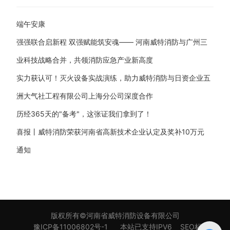
端午安康
强强联合启新程 双强赋能筑安魂—— 河南威特消防与广州三
业科技战略合并，共领消防应急产业新高度
实力获认可！灭火设备实战演练，助力威特消防与日资企业五
洲大气社工程有限公司上海分公司深度合作
历经365天的"备考"，这张证我们拿到了！
喜报丨威特消防荣获河南省高新技术企业认定及奖补10万元
通知
版权所有©河南省威特消防设备有限公司
豫ICP备11006802号-1
本站已支持IPV6
SEO标签