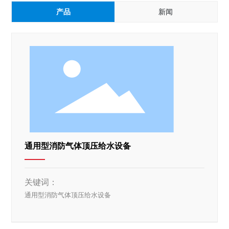
产品
新闻
通用型消防气体顶压给水设备
关键词：
通用型消防气体顶压给水设备