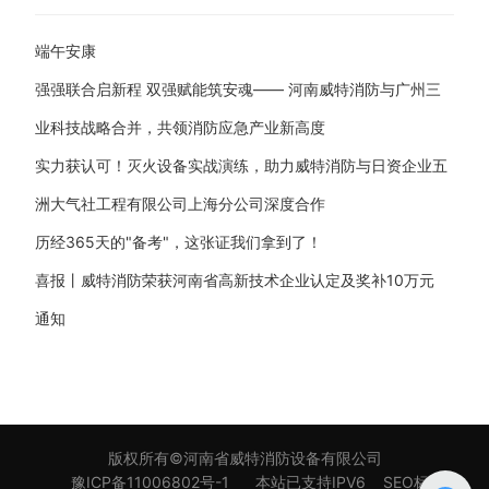
端午安康
强强联合启新程 双强赋能筑安魂—— 河南威特消防与广州三
业科技战略合并，共领消防应急产业新高度
实力获认可！灭火设备实战演练，助力威特消防与日资企业五
洲大气社工程有限公司上海分公司深度合作
历经365天的"备考"，这张证我们拿到了！
喜报丨威特消防荣获河南省高新技术企业认定及奖补10万元
通知
版权所有©河南省威特消防设备有限公司
豫ICP备11006802号-1
本站已支持IPV6
SEO标签