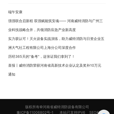
端午安康
强强联合启新程 双强赋能筑安魂—— 河南威特消防与广州三
业科技战略合并，共领消防应急产业新高度
实力获认可！灭火设备实战演练，助力威特消防与日资企业五
洲大气社工程有限公司上海分公司深度合作
历经365天的"备考"，这张证我们拿到了！
喜报丨威特消防荣获河南省高新技术企业认定及奖补10万元
通知
版权所有©河南省威特消防设备有限公司
豫ICP备11006802号-1
本站已支持IPV6
SEO标签